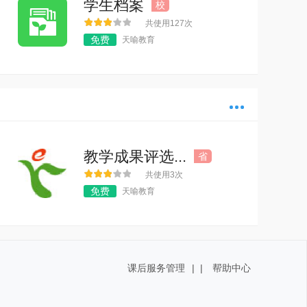
学生档案
校
共使用127次
免费
天喻教育
多
教学成果评选...
省
共使用3次
免费
天喻教育
课后服务管理
|
|
帮助中心