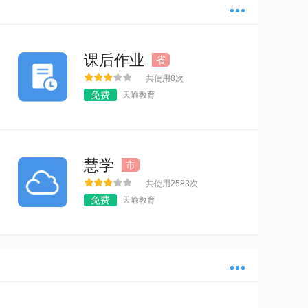
多
课后作业
省
共使用8次
免费
天喻教育
慧学
市
共使用2583次
免费
天喻教育
多