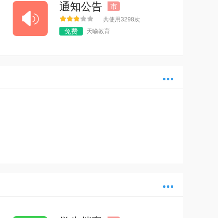
通知公告
市
共使用3298次
免费
天喻教育
多
多