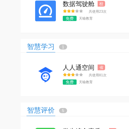
数据驾驶舱
校
共使用23次
免费
天喻教育
智慧学习
1
人人通空间
省
共使用81次
免费
天喻教育
智慧评价
5